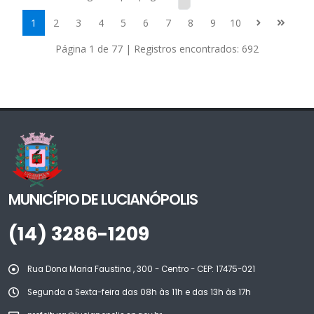
1
2
3
4
5
6
7
8
9
10
Página 1 de 77 | Registros encontrados: 692
MUNICÍPIO DE LUCIANÓPOLIS
(14) 3286-1209
Rua Dona Maria Faustina , 300 - Centro - CEP: 17475-021
Segunda a Sexta-feira das 08h às 11h e das 13h às 17h