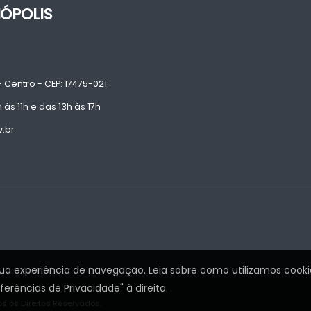
NÓPOLIS
 Centro - CEP: 17475-021
às 11h e das 13h às 17h
v.br
sua experiência de navegação. Leia sobre como utilizamos cooki
rências de Privacidade" à direita.
s os Direitos Reservados.