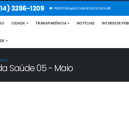
14) 3286-1209
PREFEITURA@LUCIANOPOLIS.SP.GOV.BR
CIO
CIDADE
TRANSPARÊNCIA
NOTÍCIAS
INTERESSE PÚB
DE
RIOS
 da Saúde 05 - Maio